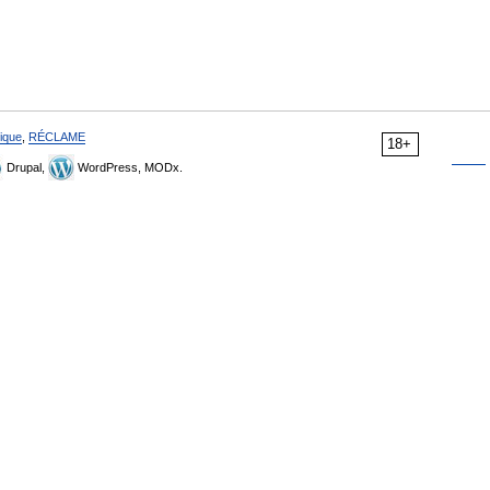
ique
,
RÉCLAME
18+
Drupal,
WordPress, MODx.