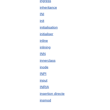
ingress
inheritance
INI
init
initialisation
initialiser
inline
inlining
INN
innerclass
inode
INPI
input
INRIA
insertion directe
insmod