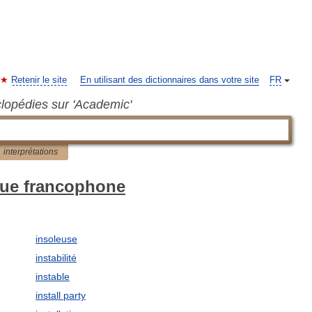
Retenir le site
En utilisant des dictionnaires dans votre site
FR
clopédies sur 'Academic'
interprétations
ique francophone
insoleuse
instabilité
instable
install party