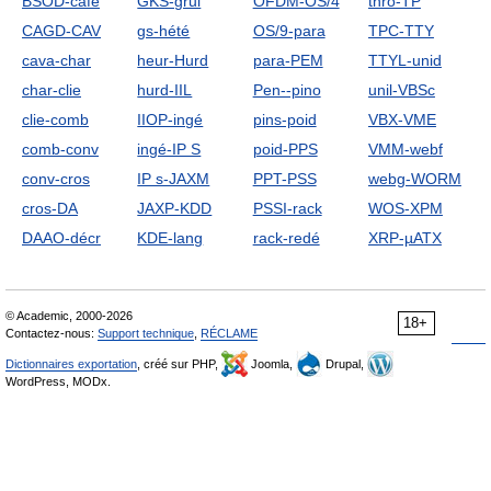
BSOD-café
GKS-grui
OFDM-OS/4
thro-TP
CAGD-CAV
gs-hété
OS/9-para
TPC-TTY
cava-char
heur-Hurd
para-PEM
TTYL-unid
char-clie
hurd-IIL
Pen--pino
unil-VBSc
clie-comb
IIOP-ingé
pins-poid
VBX-VME
comb-conv
ingé-IP S
poid-PPS
VMM-webf
conv-cros
IP s-JAXM
PPT-PSS
webg-WORM
cros-DA
JAXP-KDD
PSSI-rack
WOS-XPM
DAAO-décr
KDE-lang
rack-redé
XRP-µATX
© Academic, 2000-2026
18+
Contactez-nous:
Support technique
,
RÉCLAME
Dictionnaires exportation
, créé sur PHP,
Joomla,
Drupal,
WordPress, MODx.