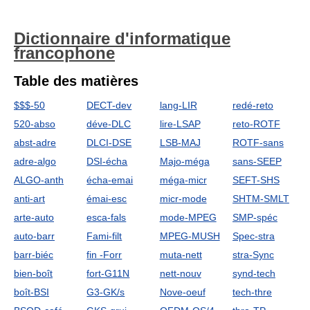
Dictionnaire d'informatique
francophone
Table des matières
$$$-50
DECT-dev
lang-LIR
redé-reto
520-abso
déve-DLC
lire-LSAP
reto-ROTF
abst-adre
DLCI-DSE
LSB-MAJ
ROTF-sans
adre-algo
DSI-écha
Majo-méga
sans-SEEP
ALGO-anth
écha-emai
méga-micr
SEFT-SHS
anti-art
émai-esc
micr-mode
SHTM-SMLT
arte-auto
esca-fals
mode-MPEG
SMP-spéc
auto-barr
Fami-filt
MPEG-MUSH
Spec-stra
barr-biéc
fin -Forr
muta-nett
stra-Sync
bien-boît
fort-G11N
nett-nouv
synd-tech
boît-BSI
G3-GK/s
Nove-oeuf
tech-thre